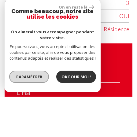
Nombre de niveaux
3
On en reste là
Comme beaucoup, notre site
Ascenseur
OUI
utilise les cookies
Vue
Résidence
On aimerait vous accompagner pendant
votre visite.
En poursuivant, vous acceptez l'utilisation des
cookies par ce site, afin de vous proposer des
Contacter l'agence
contenus adaptés et réaliser des statistiques !
Nom*
PARAMÉTRER
OK POUR MOI !
E-mail*
Tel
Message*