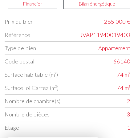
Financier
Bilan énergétique
Prix du bien
285 000 €
Label
Value
Référence
JVAP11940019403
Type de bien
Appartement
Code postal
66140
Surface habitable (m²)
74 m²
Surface loi Carrez (m²)
74 m²
Nombre de chambre(s)
2
Nombre de pièces
3
Etage
1