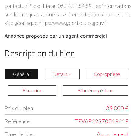
contactez Prescillia au 06.14.11.84.89 Les informations
sur les risques auquels ce bien est éxposé sont sur le
site géorisque https:/www.georisques.gouv.fr
Annonce proposée par un agent commercial
Description du bien
Général
Détails +
Copropriété
Financier
Bilan énergétique
Prix du bien
39 000 €
Label
Value
Référence
TPVAP12370019419
Type de bien
Appartement