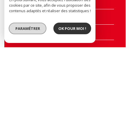
E-mail*
cookies par ce site, afin de vous proposer des
contenus adaptés et réaliser des statistiques !
Tel
PARAMÉTRER
OK POUR MOI !
Message*
CONTACTER L'AGENCE
* Champs obligatoires
Nos outils
Ajouter à ma selection