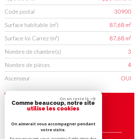
Code postal
30900
Surface habitable (m²)
87,68 m²
Surface loi Carrez (m²)
87,68 m²
Nombre de chambre(s)
3
Nombre de pièces
4
Ascenseur
OUI
On en reste là
Comme beaucoup, notre site
Contacter l'agence
utilise les cookies
On aimerait vous accompagner pendant
Nom*
votre visite.
En poursuivant, vous acceptez l'utilisation des