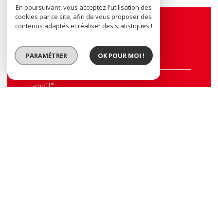
En poursuivant, vous acceptez l'utilisation des
cookies par ce site, afin de vous proposer des
contenus adaptés et réaliser des statistiques !
Contacter l'agence
PARAMÉTRER
OK POUR MOI !
Nom*
E-mail*
Tel
Message*
CONTACTER L'AGENCE
* Champs obligatoires