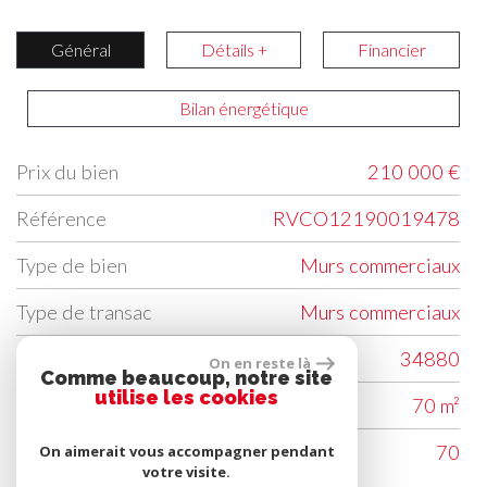
Général
Détails +
Financier
Bilan énergétique
Prix du bien
210 000 €
Label
Value
Référence
RVCO12190019478
Type de bien
Murs commerciaux
Type de transac
Murs commerciaux
Code postal
34880
On en reste là
Comme beaucoup, notre site
utilise les cookies
Surface habitable (m²)
70 m²
Superficie (m²)
70
On aimerait vous accompagner pendant
votre visite.