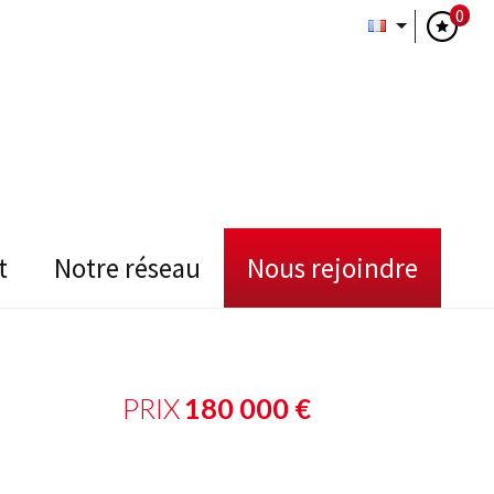
0
t
notre réseau
nous rejoindre
PRIX
180 000
€