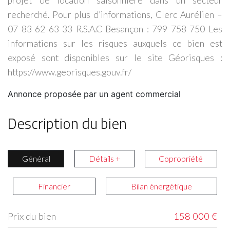
projet de location saisonnière dans un secteur
recherché. Pour plus d’informations, Clerc Aurélien –
07 83 62 63 33 R.S.A.C Besançon : 799 758 750 Les
informations sur les risques auxquels ce bien est
exposé sont disponibles sur le site Géorisques :
https://www.georisques.gouv.fr/
Annonce proposée par un agent commercial
Description du bien
Général
Détails +
Copropriété
Financier
Bilan énergétique
Prix du bien
158 000 €
Label
Value