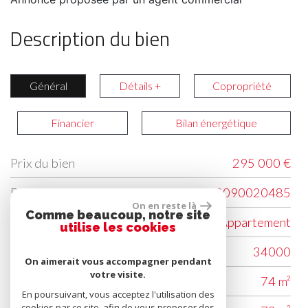
Description du bien
Général
Détails +
Copropriété
Financier
Bilan énergétique
Prix du bien
295 000 €
Label
Value
Référence
V12090020485
On en reste là
Comme beaucoup, notre site
Type de bien
Appartement
utilise les cookies
Code postal
34000
On aimerait vous accompagner pendant
votre visite.
Surface habitable (m²)
74 m²
En poursuivant, vous acceptez l'utilisation des
cookies par ce site, afin de vous proposer des