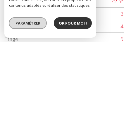
Surface loi Carrez (m²)
72 m²
contenus adaptés et réaliser des statistiques !
Nombre de chambre(s)
3
PARAMÉTRER
OK POUR MOI !
Nombre de pièces
4
Etage
5
Nombre de niveaux
1
Ascenseur
OUI
Contacter l'agence
Nom*
E-mail*