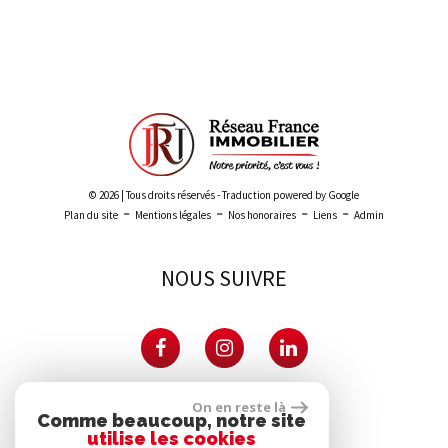
Leaflet
|
©
Maps
|
© OpenStreetMap
Jawg
© 2026 | Tous droits réservés - Traduction powered by Google
-
-
-
-
Plan du site
Mentions légales
Nos honoraires
Liens
Admin
NOUS SUIVRE
PARTENAIRES
On en reste là
Comme beaucoup, notre site
utilise les cookies