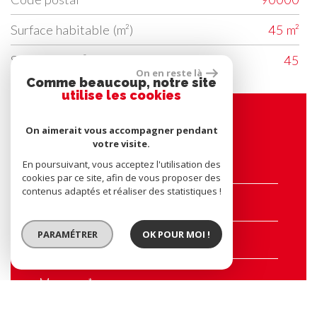
Surface habitable (m²)
45 m²
Superficie (m²)
45
On en reste là
Comme beaucoup, notre site
utilise les cookies
Contacter l'agence
On aimerait vous accompagner pendant
votre visite.
En poursuivant, vous acceptez l'utilisation des
Nom*
cookies par ce site, afin de vous proposer des
contenus adaptés et réaliser des statistiques !
E-mail*
PARAMÉTRER
OK POUR MOI !
Tel
Message*