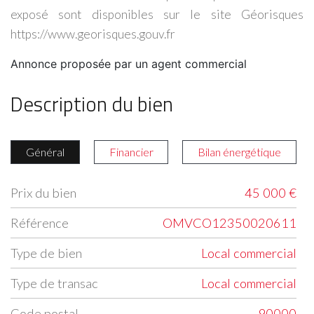
exposé sont disponibles sur le site Géorisques
https://www.georisques.gouv.fr
Annonce proposée par un agent commercial
Description du bien
Général
Financier
Bilan énergétique
Prix du bien
45 000 €
Label
Value
Référence
OMVCO12350020611
Type de bien
Local commercial
Type de transac
Local commercial
Code postal
90000