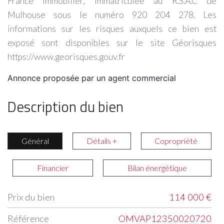
France Immobilier, immatriculée au R.S.A.C de
Mulhouse sous le numéro 920 204 278. Les
informations sur les risques auxquels ce bien est
exposé sont disponibles sur le site Géorisques
https://www.georisques.gouv.fr
Annonce proposée par un agent commercial
Description du bien
Général
Détails +
Copropriété
Financier
Bilan énergétique
Prix du bien
114 000 €
Label
Value
Référence
OMVAP12350020720