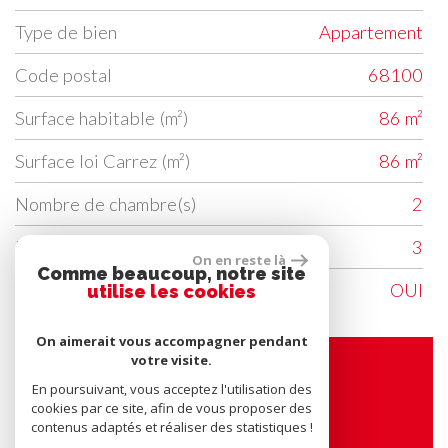
Type de bien
Appartement
Code postal
68100
Surface habitable (m²)
86 m²
Surface loi Carrez (m²)
86 m²
Nombre de chambre(s)
2
Nombre de pièces
3
On en reste là
Comme beaucoup, notre site
Ascenseur
OUI
utilise les cookies
On aimerait vous accompagner pendant
votre visite.
Contacter l'agence
En poursuivant, vous acceptez l'utilisation des
cookies par ce site, afin de vous proposer des
contenus adaptés et réaliser des statistiques !
Nom*