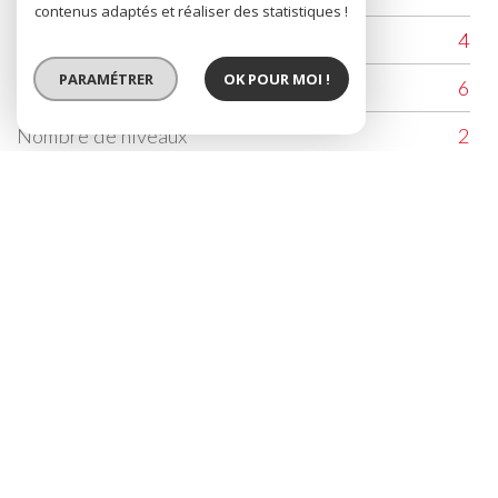
contenus adaptés et réaliser des statistiques !
Nombre de chambre(s)
4
PARAMÉTRER
OK POUR MOI !
Nombre de pièces
6
Nombre de niveaux
2
Contacter l'agence
Nom*
E-mail*
Tel
Message*