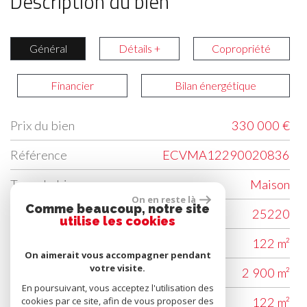
Description du bien
Général
Détails +
Copropriété
Financier
Bilan énergétique
Prix du bien
330 000 €
Label
Value
Référence
ECVMA12290020836
Type de bien
Maison
On en reste là
Comme beaucoup, notre site
Code postal
25220
utilise les cookies
Surface habitable (m²)
122 m²
On aimerait vous accompagner pendant
votre visite.
surface terrain
2 900 m²
En poursuivant, vous acceptez l'utilisation des
Surface loi Carrez (m²)
122 m²
cookies par ce site, afin de vous proposer des