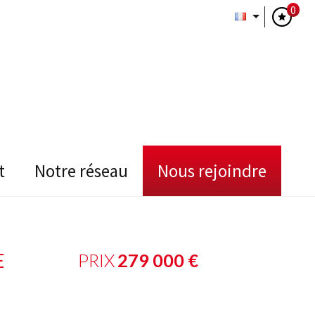
0
t
notre réseau
nous rejoindre
E
PRIX
279 000
€