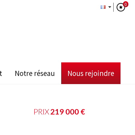
0
t
notre réseau
nous rejoindre
PRIX
219 000
€