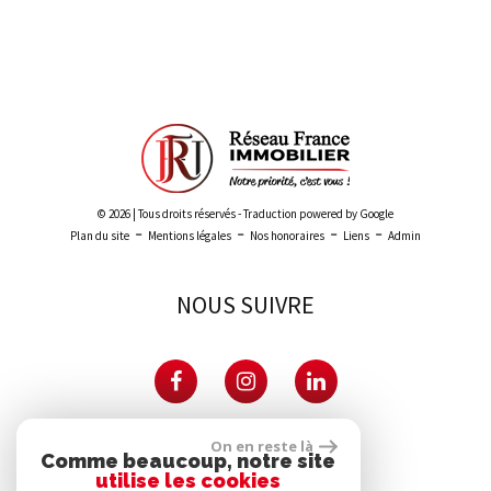
Leaflet
|
©
Maps
|
© OpenStreetMap
Jawg
© 2026 | Tous droits réservés - Traduction powered by Google
-
-
-
-
Plan du site
Mentions légales
Nos honoraires
Liens
Admin
NOUS SUIVRE
PARTENAIRES
On en reste là
Comme beaucoup, notre site
utilise les cookies