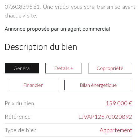
07.60.83.95.61. Une vidéo vous sera transmise avant
chaque visite.
Annonce proposée par un agent commercial
Description du bien
Général
Détails +
Copropriété
Financier
Bilan énergétique
Prix du bien
159 000 €
Label
Value
Référence
LJVAP12570020892
Type de bien
Appartement