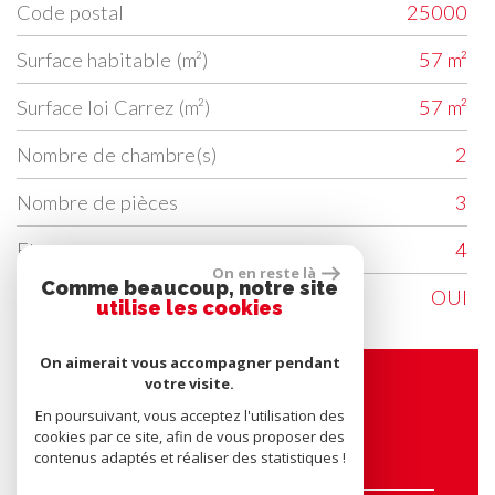
Code postal
25000
Surface habitable (m²)
57 m²
Surface loi Carrez (m²)
57 m²
Nombre de chambre(s)
2
Nombre de pièces
3
Etage
4
On en reste là
Comme beaucoup, notre site
Ascenseur
OUI
utilise les cookies
On aimerait vous accompagner pendant
votre visite.
Contacter l'agence
En poursuivant, vous acceptez l'utilisation des
cookies par ce site, afin de vous proposer des
contenus adaptés et réaliser des statistiques !
Nom*