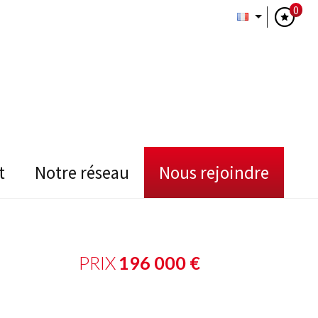
0
t
notre réseau
nous rejoindre
PRIX
196 000
€