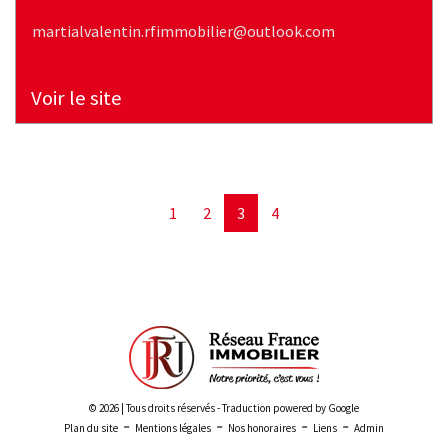
martialvalentin.rfimmobilier@outlook.com
Voir le site
1
2
3
4
© 2026 | Tous droits réservés - Traduction powered by Google
-
-
-
-
Plan du site
Mentions légales
Nos honoraires
Liens
Admin