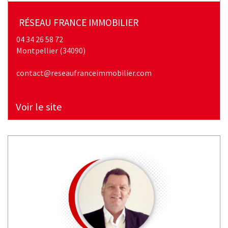
RÉSEAU FRANCE IMMOBILIER
04 34 26 58 72
montpellier (34090)
contact@reseaufranceimmobilier.com
Voir le site