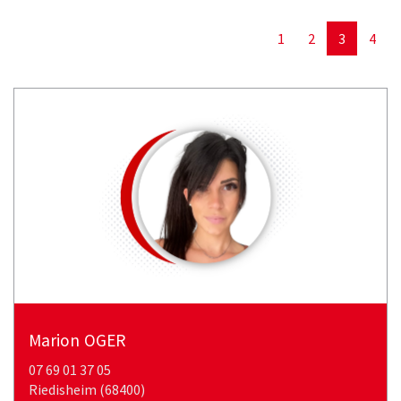
1
2
3
4
marion
OGER
07 69 01 37 05
riedisheim (68400)