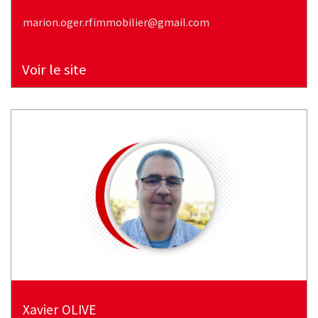
marion.oger.rfimmobilier@gmail.com
Voir le site
xavier
OLIVE