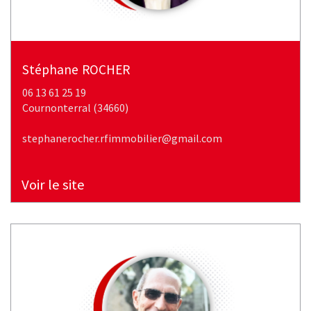
stéphane
ROCHER
06 13 61 25 19
cournonterral (34660)
stephanerocher.rfimmobilier@gmail.com
Voir le site