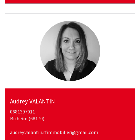
audrey
VALANTIN
0681397011
rixheim (68170)
audrey.valantin.rfimmobilier@gmail.com