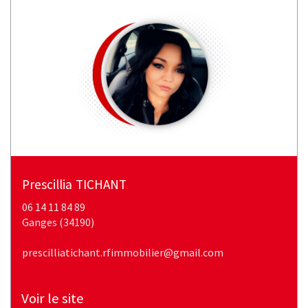
prescillia
TICHANT
06 14 11 84 89
ganges (34190)
prescilliatichant.rfimmobilier@gmail.com
Voir le site