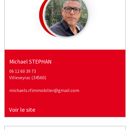
michael
STEPHAN
06 12 60 39 73
villeveyrac (34560)
michaels.rfimmobilier@gmail.com
Voir le site