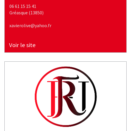
06 61 15 15 41
gréasque (13850)
xavierolive@yahoo.fr
Voir le site