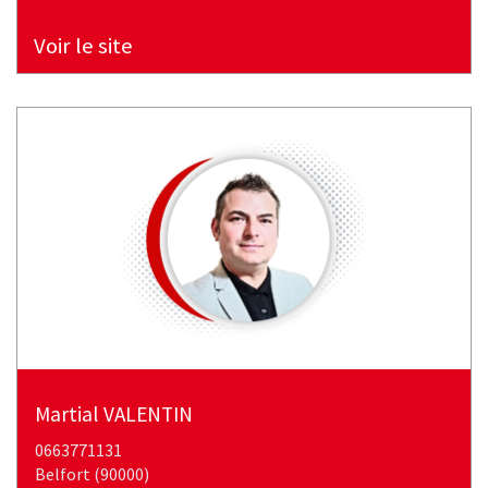
Voir le site
martial
VALENTIN
0663771131
belfort (90000)