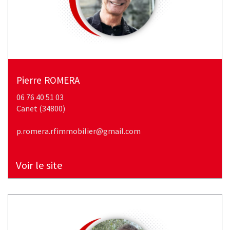
pierre
ROMERA
06 76 40 51 03
canet (34800)
p.romera.rfimmobilier@gmail.com
Voir le site