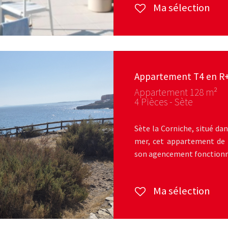
Ma sélection
Appartement T4 en R
Appartement 128 m²
4 Pièces - Sète
Sète la Corniche, situé da
mer, cet appartement de 
son agencement fonctionnel
Ma sélection