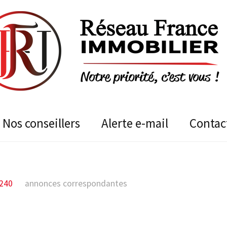
nos conseillers
alerte e-mail
contac
240
annonces correspondantes