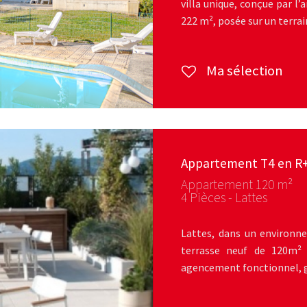
villa unique, conçue par l
222 m², posée sur un terrain
Ma sélection
Appartement T4 en R
Appartement 120 m²
4 Pièces - Lattes
Lattes, dans un environn
terrasse neuf de 120m² 
agencement fonctionnel, gr