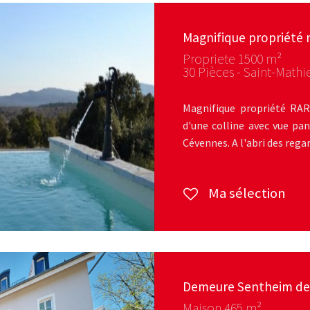
Magnifique propriété ra
Propriete 1500 m²
30 Pièces - Saint-Mathi
Magnifique propriété RAR
d'une colline avec vue pan
Cévennes. A l'abri des regar
Ma sélection
Demeure Sentheim d
Maison 465 m²