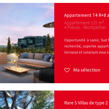
Appartement T4 R+8 a
Appartement 121 m²
4 Pièces - Montpellier
Opportunité à saisir, Sud
recherché, superbe appar
terrasse et solarium vous sé
Ma sélection
Rare 5 Villas de type 2 