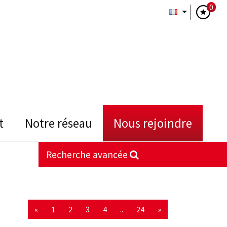
0
t
notre réseau
nous rejoindre
Recherche avancée
«
1
2
3
4
..
24
»