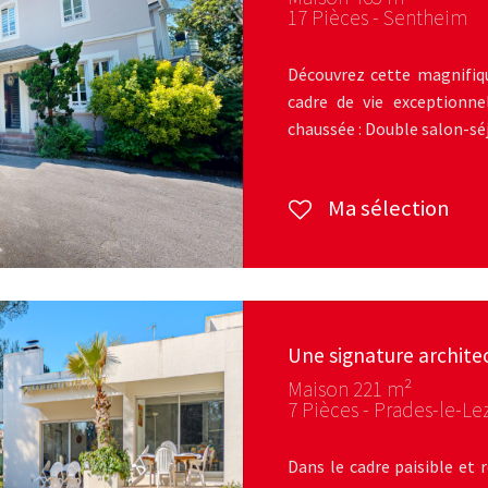
17 Pièces - Sentheim
Découvrez cette magnifiq
cadre de vie exceptionne
chaussée : Double salon-séj
Ma sélection
Une signature archite
Maison 221 m²
7 Pièces - Prades-le-Le
Dans le cadre paisible et 