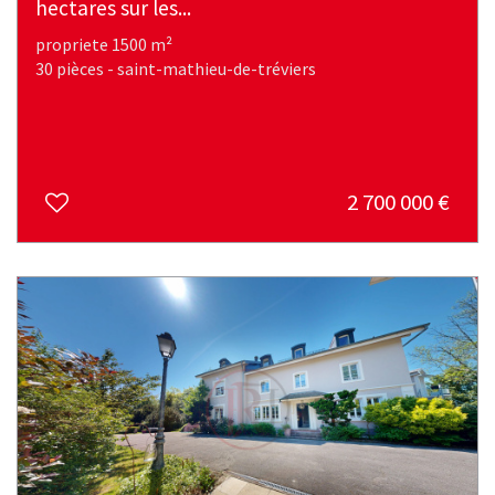
hectares sur les...
propriete 1500 m²
30 pièces - saint-mathieu-de-tréviers
2 700 000
€