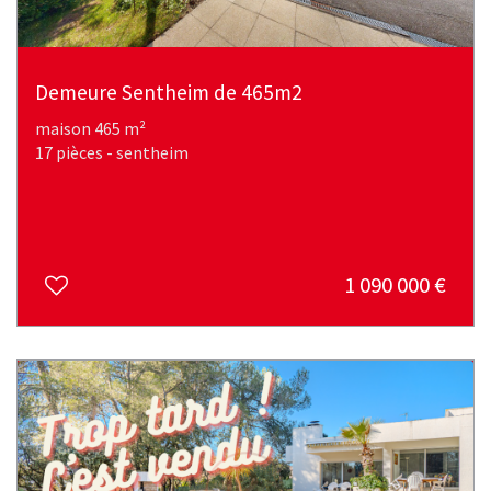
Demeure Sentheim de 465m2
maison 465 m²
17 pièces - sentheim
1 090 000
€