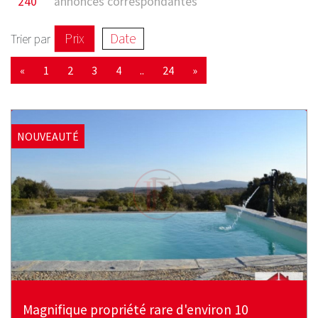
240
annonces correspondantes
Prix
Date
Trier par
«
1
2
3
4
..
24
»
NOUVEAUTÉ
Magnifique propriété rare d'environ 10