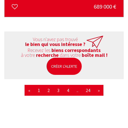
689 000
€
Vous n'avez pas trouvé
le bien qui vous intéresse ?
Recevez les
biens correspondants
à votre
recherche
dans votre
boîte mail !
CRÉER L'ALERTE
«
1
2
3
4
..
24
»