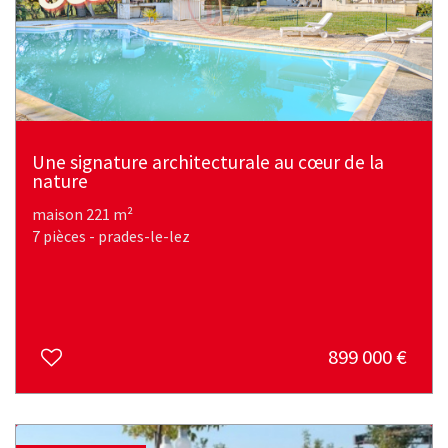
Une signature architecturale au cœur de la
nature
maison 221 m²
7 pièces - prades-le-lez
899 000
€