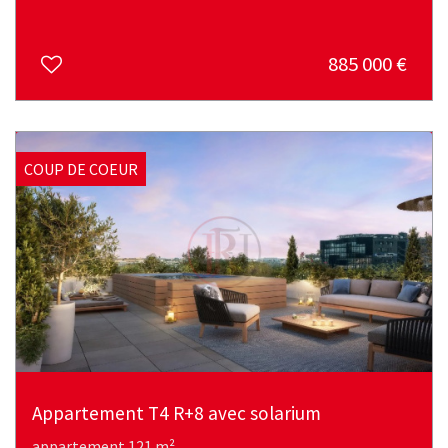
885 000
€
COUP DE COEUR
Appartement T4 R+8 avec solarium
appartement 121 m²