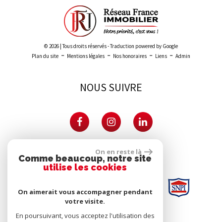
© 2026 | Tous droits réservés - Traduction powered by Google
-
-
-
-
Plan du site
Mentions légales
Nos honoraires
Liens
Admin
NOUS SUIVRE
PARTENAIRES
On en reste là
Comme beaucoup, notre site
utilise les cookies
On aimerait vous accompagner pendant
votre visite.
En poursuivant, vous acceptez l'utilisation des
SE CONNECTER