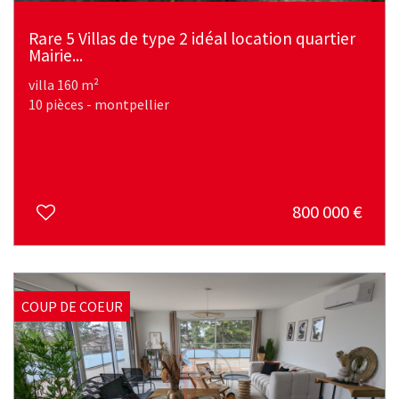
Rare 5 Villas de type 2 idéal location quartier
Mairie...
villa 160 m²
10 pièces - montpellier
800 000
€
COUP DE COEUR