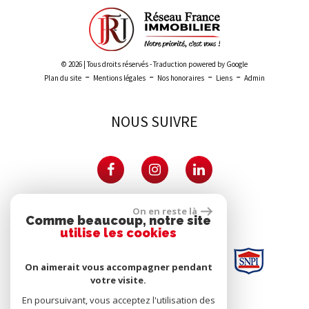
© 2026 | Tous droits réservés - Traduction powered by Google
-
-
-
-
Plan du site
Mentions légales
Nos honoraires
Liens
Admin
NOUS SUIVRE
PARTENAIRES
On en reste là
Comme beaucoup, notre site
utilise les cookies
On aimerait vous accompagner pendant
votre visite.
En poursuivant, vous acceptez l'utilisation des
SE CONNECTER