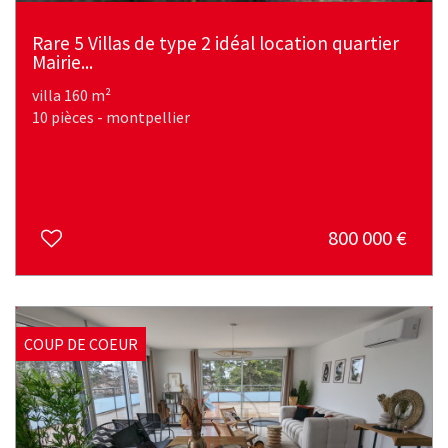
Rare 5 Villas de type 2 idéal location quartier
Mairie...
villa 160 m²
10 pièces - montpellier
800 000
€
COUP DE COEUR