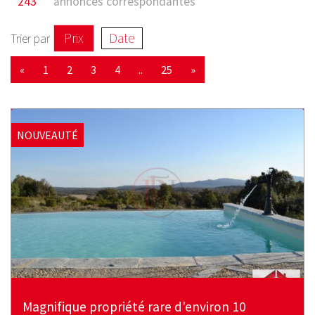
243
annonces correspondantes
Prix
Date
Trier par
«
1
2
3
4
..
25
»
NOUVEAUTÉ
Magnifique propriété rare d'environ 10