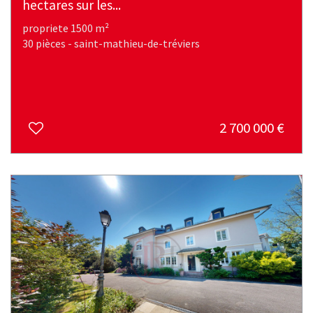
hectares sur les...
propriete 1500 m²
30 pièces - saint-mathieu-de-tréviers
2 700 000
€