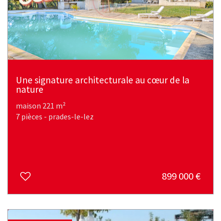
Une signature architecturale au cœur de la
nature
maison 221 m²
7 pièces - prades-le-lez
899 000
€