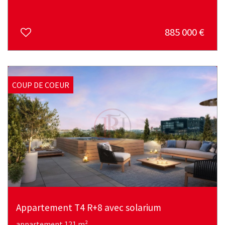
885 000
€
COUP DE COEUR
Appartement T4 R+8 avec solarium
appartement 121 m²