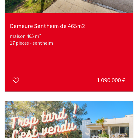
Demeure Sentheim de 465m2
maison 465 m²
17 pièces - sentheim
1 090 000
€