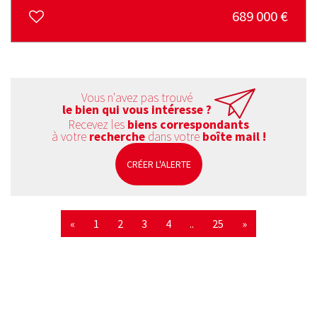
689 000
€
Vous n'avez pas trouvé
le bien qui vous intéresse ?
Recevez les
biens correspondants
à votre
recherche
dans votre
boîte mail !
CRÉER L'ALERTE
«
1
2
3
4
..
25
»