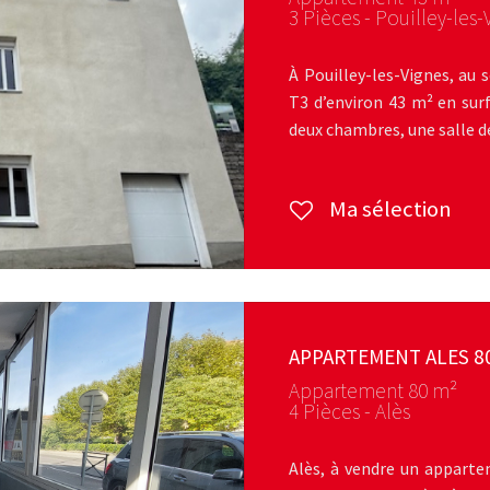
3 Pièces - Pouilley-les-
À Pouilley-les-Vignes, au 
T3 d’environ 43 m² en sur
deux chambres, une salle de
Ma sélection
APPARTEMENT ALES 8
Appartement 80 m²
4 Pièces - Alès
Alès, à vendre un apparte