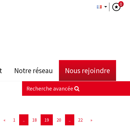
0
t
notre réseau
nous rejoindre
Recherche avancée
«
1
..
18
19
20
..
22
»