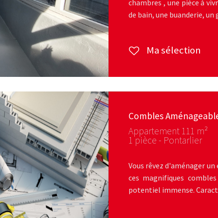
chambres , une pièce à vivr
de bain, une buanderie, un 
Ma sélection
Combles Aménageable
Appartement 111 m²
1 pièce - Pontarlier
Vous rêvez d'aménager un e
ces magnifiques combles
potentiel immense. Caractér