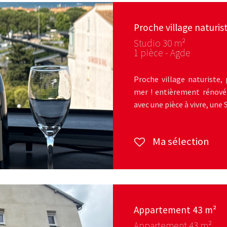
Proche village natur
Studio 30 m²
1 pièce - Agde
Proche village naturiste
mer ! entièrement rénové 
avec une pièce à vivre, une
Ma sélection
Appartement 43 m²
Appartement 43 m²