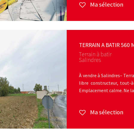
Ma sélection
TERRAIN A BATIR 560 
Terrain à batir
Salindres
À vendre à Salindres– Terrai
libre constructeur, tout-
Emplacement calme. Ne lais
Ma sélection