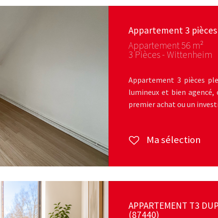
Appartement 3 pièces
Appartement 56 m²
3 Pièces - Wittenheim
Appartement 3 pièces ple
lumineux et bien agencé, c
premier achat ou un invest
Ma sélection
APPARTEMENT T3 DUPL
(87440)