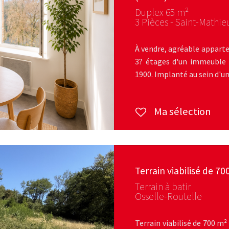
Duplex 65 m²
3 Pièces - Saint-Mathie
À vendre, agréable apparte
3? étages d'un immeuble 
1900. Implanté au sein d'une
Ma sélection
Terrain viabilisé de 7
Terrain à batir
Osselle-Routelle
Terrain viabilisé de 700 m²